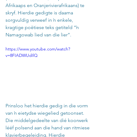
Afrikaaps en Oranjerivierafrikaans) te 
skryf. Hierdie gedigte is daarna 
sorgvuldig verweef in ŉ enkele, 
kragtige poëtiese teks getiteld “ŉ 
Namagowab lied van die lier”.
https://www.youtube.com/watch?
v=8FIADWUdIlQ
Prinsloo het hierdie gedig in die vorm 
van ŉ eietydse wiegelied getoonset. 
Die middelgedeelte van dié koorwerk 
lééf polsend aan die hand van ritmiese 
klavierbegeleiding. Hierdie 