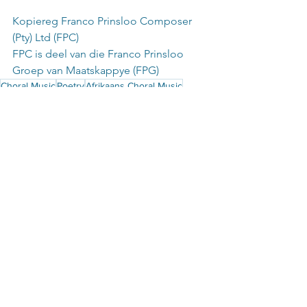
Kopiereg Franco Prinsloo Composer 
(Pty) Ltd (FPC) 
FPC is deel van die Franco Prinsloo 
Groep van Maatskappye (FPG)
Choral Music
Poetry
Afrikaans Choral Music
Franco Prinsloo
See All
Recent Posts