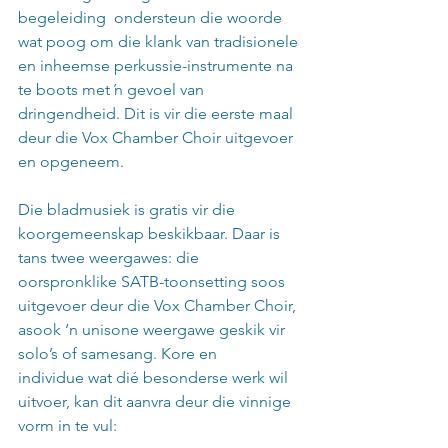
begeleiding  ondersteun die woorde 
wat poog om die klank van tradisionele 
en inheemse perkussie-instrumente na 
te boots met ŉ gevoel van  
dringendheid. Dit is vir die eerste maal 
deur die Vox Chamber Choir uitgevoer 
en opgeneem. 
Die bladmusiek is gratis vir die 
koorgemeenskap beskikbaar. Daar is 
tans twee weergawes: die 
oorspronklike SATB-toonsetting soos 
uitgevoer deur die Vox Chamber Choir, 
asook ‘n unisone weergawe geskik vir 
solo’s of samesang. Kore en 
individue wat dié besonderse werk wil 
uitvoer, kan dit aanvra deur die vinnige 
vorm in te vul: