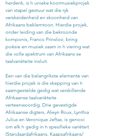
herdenk, is ŉ unieke koormusiekprojek 
van stapel gestuur wat die ryk 
verskeidenheid en skoonheid van 
Afrikaans beklemtoon. Hierdie projek, 
onder leiding van die bekroonde 
komponis, Franco Prinsloo, bring 
poësie en musiek saam in ŉ viering wat 
die volle spektrum van Afrikaans se 
taalvariëteite insluit.
Een van die belangrikste elemente van 
hierdie projek is die skepping van ŉ 
saamgestelde gedig wat verskillende 
Afrikaanse taalvariëteite 
verteenwoordig. Drie gevestigde 
Afrikaanse digters, Alwyn Roux, Lynthia 
Julius en Veronique Jeftas, is genooi 
om elk ŉ gedig in ŉ spesifieke variëteit 
(Standaardafrikaans, Kaapsafrikaans/ 